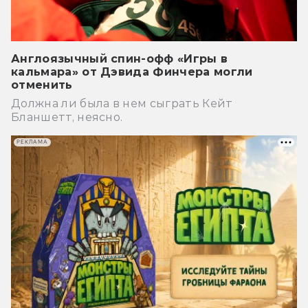
Англоязычный спин-офф «Игры в
кальмара» от Дэвида Финчера могли
отменить
Должна ли была в нем сыграть Кейт
Бланшетт, неясно.
РЕКЛАМА