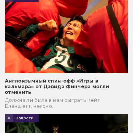
Англоязычный спин-офф «Игры в
кальмара» от Дэвида Финчера могли
отменить
Должна ли была в нем сыграть Кейт
Бланшетт, неясно.
Новости