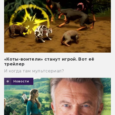
«Коты-воители» станут игрой. Вот её
трейлер
И когда там мультсериал?
Новости