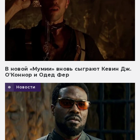
В новой «Мумии» вновь сыграют Кевин Дж.
О’Коннор и Одед Фер
Новости