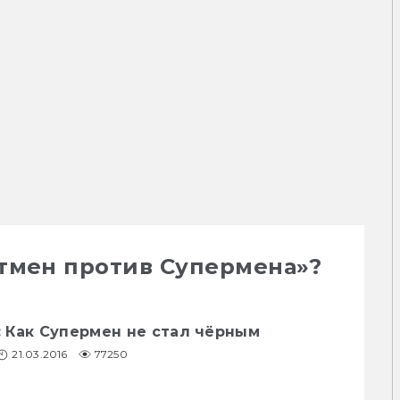
Бэтмен против Супермена»?
.
 Как Супермен не стал чёрным
21.03.2016
77250