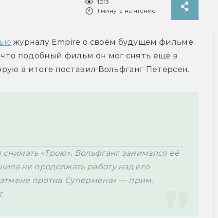
1013
1 минута на чтение
вью
 журналу Empire о своём будущем фильме 
 что подобный фильм он мог снять ещё в 
 снимать «Трою». Вольфганг занимался её 
ешила не продолжать работу над его 
этмене против Супермена» — прим. 