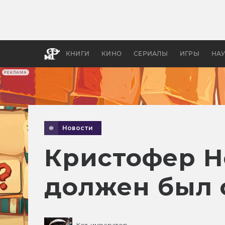
Как с
фильм
бы «В
КНИГИ
КИНО
СЕРИАЛЫ
ИГРЫ
НА
РЕКЛАМА
Новости
Кристофер Но
должен был 
Кот-император