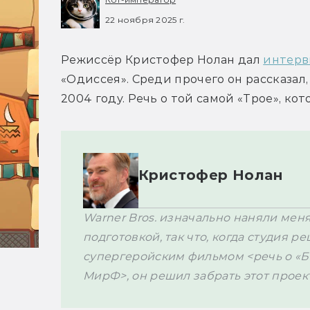
22 ноября 2025 г.
Режиссёр Кристофер Нолан дал 
интер
«Одиссея». Среди прочего он рассказал,
Кристофер Нолан
Warner Bros. изначально наняли меня
подготовкой, так что, когда студия р
супергеройским фильмом <речь о «Б