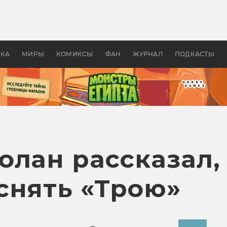
оздавались «Страшилы»:
«Одиссея» Нолана: что эт
, без которого не было
фильм сделал с Гомером и
ластелина колец»
Древней Грецией
УКА
МИРЫ
КОМИКСЫ
ФАН
ЖУРНАЛ
ПОДКАСТЫ
лан рассказал, 
снять «Трою»