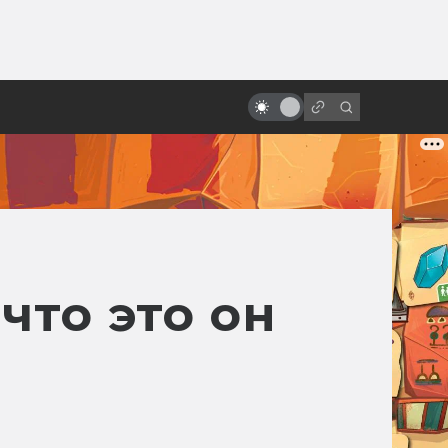
от
«Пятый элемент»: от безумной
идеи к безумному фильму
что это он