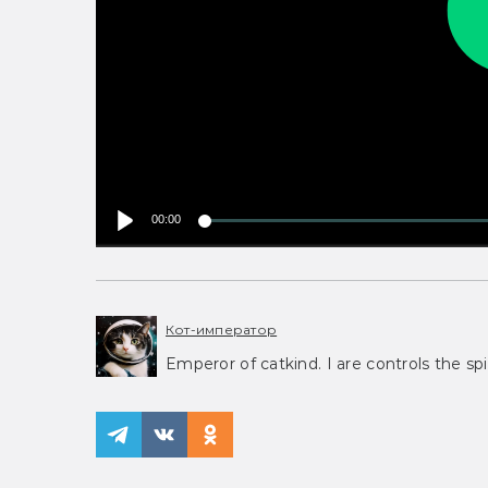
00:00
Кот-император
Emperor of catkind. I are controls the spi