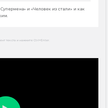
упермена» и «Человек из стали» и как 
жим.
т текста и нажмите Ctrl+Enter.