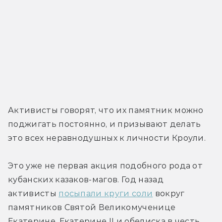
Активисты говорят, что их памятник можно 
поджигать постоянно, и призывают делать 
это всех неравнодушных к личности Кроули.
Это уже не первая акция подобного рода от 
кубанских казаков-магов. Год назад 
активисты 
посыпали круги соли
 вокруг 
памятников Святой Великомученице 
Екатерине, Екатерине II и обелиска в честь 