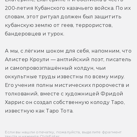
200-летия Кубанского казачьего войска. По их 
словам, этот ритуал должен был защитить 
кубанскую землю от геев, террористов, 
бандеровцев и турок.
А мы, с лёгким шоком для себя, напомним, что 
Алистер Кроули — английский поэт, писатель 
и самопровозглашённый колдун, чьи 
оккультные труды известны по всему миру. 
Его учения полны мистических пророчеств и 
толкований, вместе с художницей Фридой 
Харрис он создал собственную колоду Таро, 
известную как Таро Тота.
Если вы нашли опечатку, пожалуйста, выделите фрагмент
текста и нажмите Ctrl+Enter.