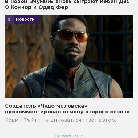
В новой «Мумии» вновь сыграют Кевин Дж.
О’Коннор и Одед Фер
Новости
Создатель «Чудо-человека»
прокомментировал отмену второго сезона
Кевин Файги не виноват, считает автор.
Показать ещё