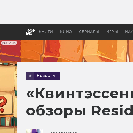
Какие
авгус
апока
детск
КНИГИ
КИНО
СЕРИАЛЫ
ИГРЫ
НА
РЕКЛАМА
Новости
«Квинтэссен
обзоры Resid
Андрей Квасков