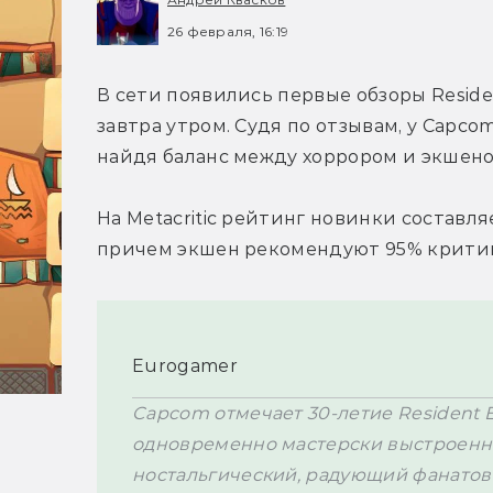
26 февраля, 16:19
В сети появились первые обзоры Residen
завтра утром. Судя по отзывам, у Capco
найдя баланс между хоррором и экшено
На Metacritic рейтинг новинки составляет
причем экшен рекомендуют 95% крити
Eurogamer
Capcom отмечает 30-летие Resident 
одновременно мастерски выстроенн
ностальгический, радующий фанатов 