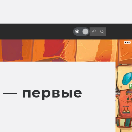
ы»:
ыло
Кэмерон и Спилберг обсуждают
инопланетян и будущее
 — первые
m