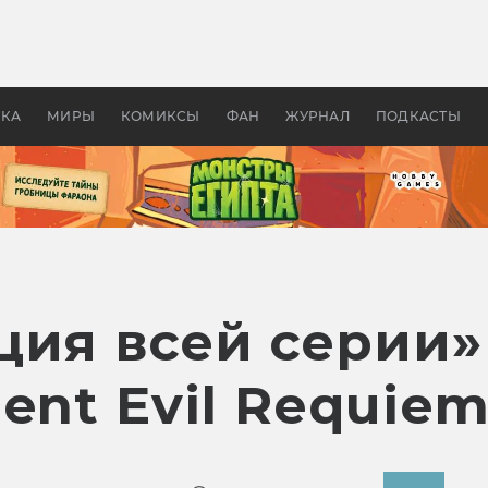
 фильмы смотреть в
Как создавались «Страшил
те 2026? В мире —
фильм, без которого не б
липсис, в России —
бы «Властелина колец»
ие комедии
УКА
МИРЫ
КОМИКСЫ
ФАН
ЖУРНАЛ
ПОДКАСТЫ
ция всей серии»
ent Evil Requie