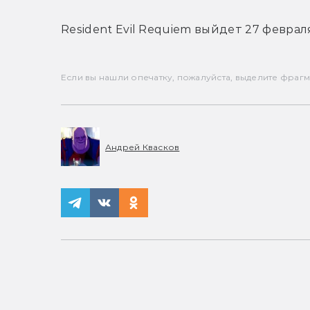
Resident Evil Requiem выйдет 27 февраля
Если вы нашли опечатку, пожалуйста, выделите фрагмен
Андрей Квасков