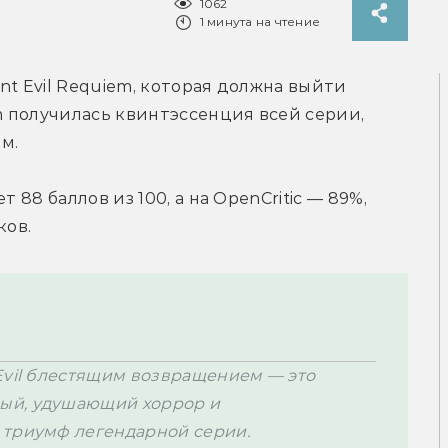
1062
1 минута на чтение
t Evil Requiem, которая должна выйти 
m получилась к
винтэссенция всей серии, 
м.
 88 баллов из 100, а на OpenCritic — 89%, 
ков.
Evil блестящим возвращением — это 
ый, удушающий хоррор и 
триумф легендарной серии.
