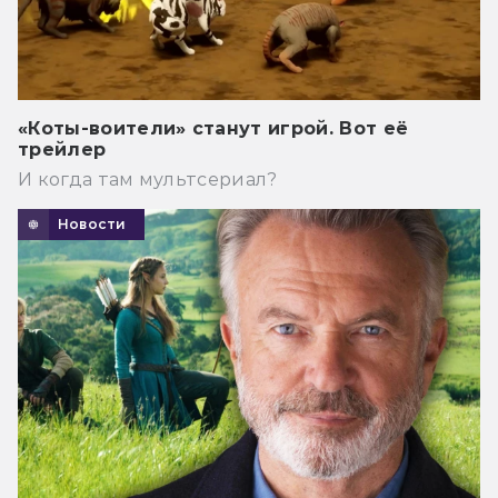
«Коты-воители» станут игрой. Вот её
трейлер
И когда там мультсериал?
Новости