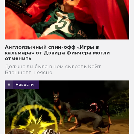
Англоязычный спин-офф «Игры в
кальмара» от Дэвида Финчера могли
отменить
Должна ли была в нем сыграть Кейт
Бланшетт, неясно.
Новости