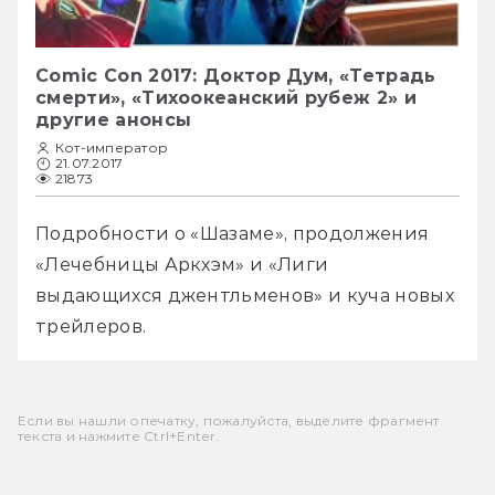
Comic Con 2017: Доктор Дум, «Тетрадь
смерти», «Тихоокеанский рубеж 2» и
другие анонсы
Кот-император
21.07.2017
21873
Подробности о «Шазаме», продолжения 
«Лечебницы Аркхэм» и «Лиги 
выдающихся джентльменов» и куча новых 
трейлеров.
Если вы нашли опечатку, пожалуйста, выделите фрагмент
текста и нажмите Ctrl+Enter.