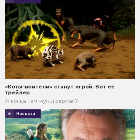
«Коты-воители» станут игрой. Вот её
трейлер
И когда там мультсериал?
Новости