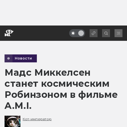
Новости
Мадс Миккелсен
станет космическим
Робинзоном в фильме
A.M.I.
Кот-император