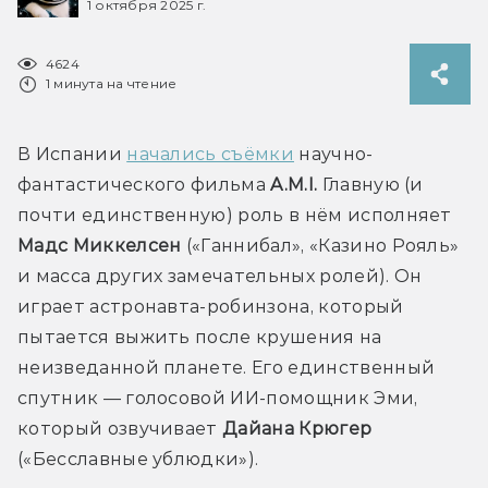
1 октября 2025 г.
4624
1 минута на чтение
В Испании 
начались съёмки
 научно-
фантастического фильма 
A.M.I.
 Главную (и 
почти единственную) роль в нём исполняет 
Мадс Миккелсен
 («Ганнибал», «Казино Рояль» 
и масса других замечательных ролей). Он 
играет астронавта-робинзона, который 
пытается выжить после крушения на 
неизведанной планете. Его единственный 
спутник — голосовой ИИ-помощник Эми, 
который озвучивает 
Дайана Крюгер