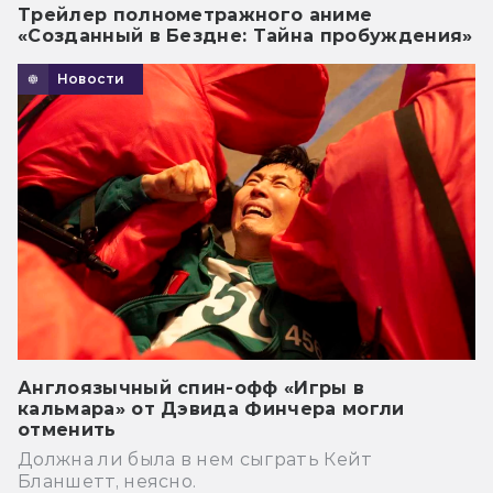
Трейлер полнометражного аниме
«Созданный в Бездне: Тайна пробуждения»
Новости
Англоязычный спин-офф «Игры в
кальмара» от Дэвида Финчера могли
отменить
Должна ли была в нем сыграть Кейт
Бланшетт, неясно.