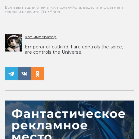
Если вы нашли опечатку, пожалуйста, выделите фрагмент
текста и нажмите Ctrl+Enter.
Кот-император
Emperor of catkind. I are controls the spice, I
are controls the Universe.