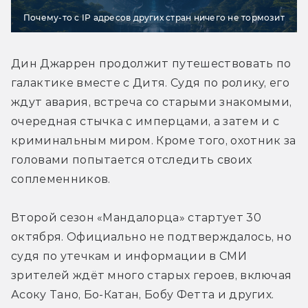
Почему-то с IP адресов других стран ничего не тормозит
Дин Джаррен продолжит путешествовать по 
галактике вместе с Дитя. Судя по ролику, его 
ждут авария, встреча со старыми знакомыми, 
очередная стычка с имперцами, а затем и с 
криминальным миром. Кроме того, охотник за 
головами попытается отследить своих 
соплеменников.
Второй сезон «Мандалорца» стартует 30 
октября. Официально не подтверждалось, но 
судя по утечкам и информации в СМИ 
зрителей ждёт много старых героев, включая 
Асоку Тано, Бо-Катан, Бобу Фетта и других.