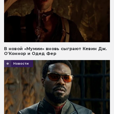
В новой «Мумии» вновь сыграют Кевин Дж.
О’Коннор и Одед Фер
Новости