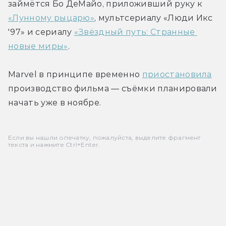
займётся Бо ДеМайо, приложивший руку к 
«Лунному рыцарю»
, мультсериалу «Люди Икс 
'97» и сериалу 
«Звёздный путь: Странные 
новые миры»
.
Marvel в принципе временно 
приостановила
производство фильма — съёмки планировали 
начать уже в ноябре.
Если вы нашли опечатку, пожалуйста, выделите фрагмент
текста и нажмите Ctrl+Enter.