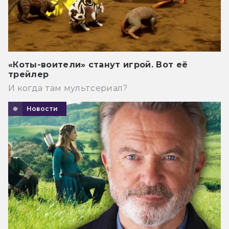
«Коты-воители» станут игрой. Вот её
трейлер
И когда там мультсериал?
Новости