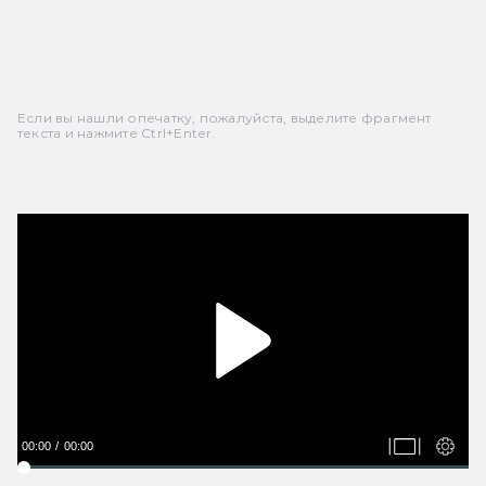
Если вы нашли опечатку, пожалуйста, выделите фрагмент
текста и нажмите Ctrl+Enter.
00:00
00:00