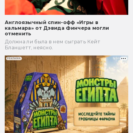
Англоязычный спин-офф «Игры в
кальмара» от Дэвида Финчера могли
отменить
Должна ли была в нем сыграть Кейт
Бланшетт, неясно.
РЕКЛАМА