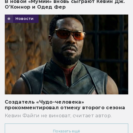
В новой «Мумии» вновь сыграют Кевин Дж.
О’Коннор и Одед Фер
Новости
Создатель «Чудо-человека»
прокомментировал отмену второго сезона
Кевин Файги не виноват, считает автор.
Показать ещё