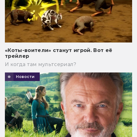
«Коты-воители» станут игрой. Вот её
трейлер
И когда там мультсериал?
Новости