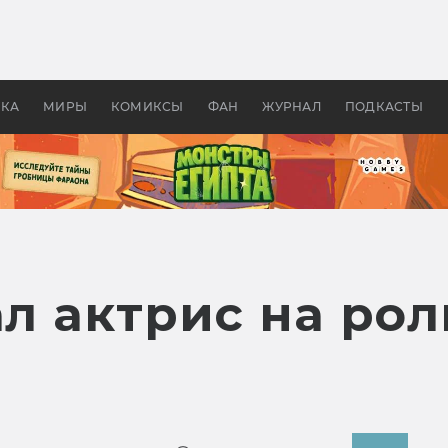
 фильмы смотреть в
Как создавались «Страшил
те 2026? В мире —
фильм, без которого не б
липсис, в России —
бы «Властелина колец»
ие комедии
УКА
МИРЫ
КОМИКСЫ
ФАН
ЖУРНАЛ
ПОДКАСТЫ
ал актрис на ро