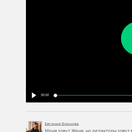
00:00
Евгения Блинова
Меня зовут Женя, но редакторы зовут 