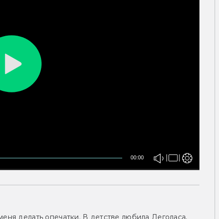
00:00
меня делать опечатки. В детстве любила Леголаса,