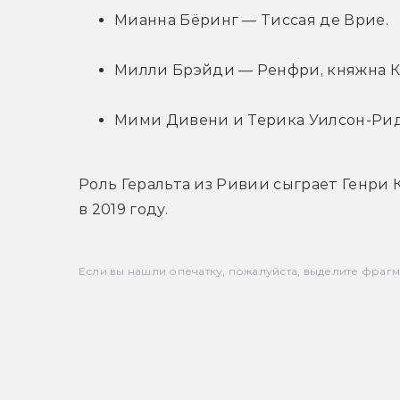
Мианна Бёринг — Тиссая де Врие.
Милли Брэйди — Ренфри, княжна К
Мими Дивени и Терика Уилсон-Рид
Роль Геральта из Ривии сыграет Генри К
в 2019 году.
Если вы нашли опечатку, пожалуйста, выделите фрагмен