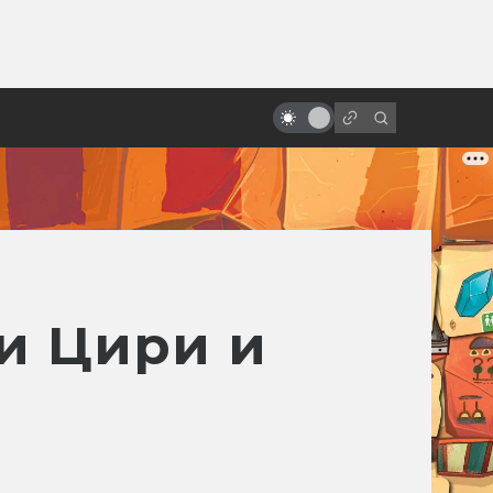
ы»:
ыло
«Люди Икс»: всё о фильмах серии
ли Цири и