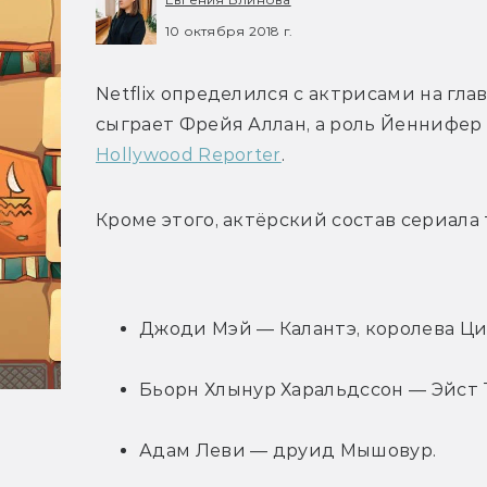
10 октября 2018 г.
Netflix определился с актрисами на гла
сыграет Фрейя Аллан, а роль Йеннифер 
Hollywood Reporter
.
Кроме этого, актёрский состав сериала
Джоди Мэй — Калантэ, королева Ци
Бьорн Хлынур Харальдссон — Эйст Т
Адам Леви — друид Мышовур.