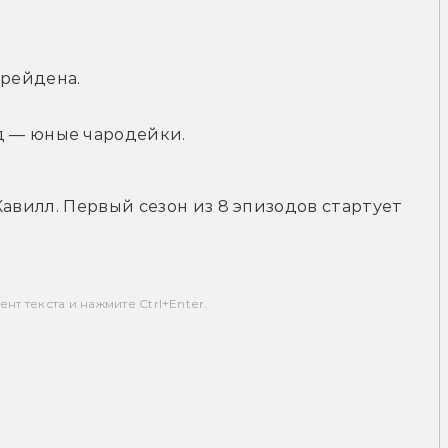
рейдена.
 — юные чародейки.
авилл. Первый сезон из 8 эпизодов стартует 
т текста и нажмите Ctrl+Enter.