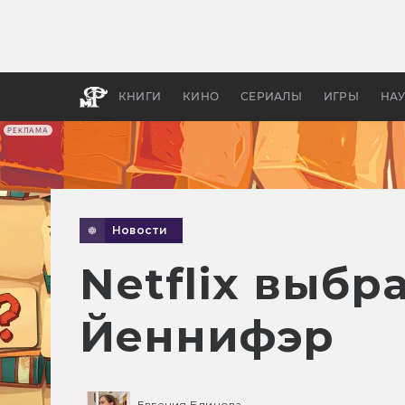
Какие
авгус
апока
детск
КНИГИ
КИНО
СЕРИАЛЫ
ИГРЫ
НА
РЕКЛАМА
Новости
Netflix выбр
Йеннифэр
Евгения Блинова