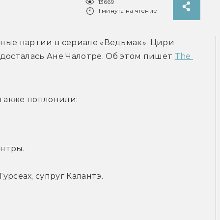
13669
1 минута на чтение
вные партии в сериале «Ведьмак». Цири 
досталась Ане Чалотре. Об этом пишет 
The 
 также поплонили:
нтры.
урсеах, супруг Калантэ.