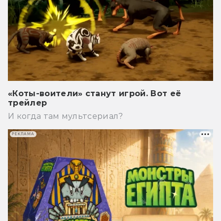
«Коты-воители» станут игрой. Вот её
трейлер
И когда там мультсериал?
РЕКЛАМА