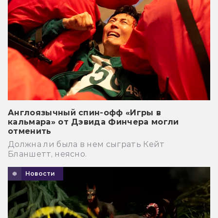
Англоязычный спин-офф «Игры в
кальмара» от Дэвида Финчера могли
отменить
Должна ли была в нем сыграть Кейт
Бланшетт, неясно.
Новости