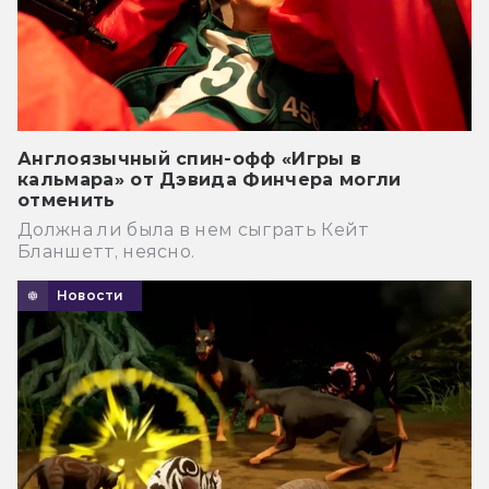
Англоязычный спин-офф «Игры в
кальмара» от Дэвида Финчера могли
отменить
Должна ли была в нем сыграть Кейт
Бланшетт, неясно.
Новости