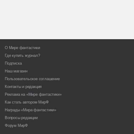
О Мире фантастики
Где купить журнал?
Подписка
Наш магазин
Пользовательское соглашение
Контакты и редакция
Реклама на «Мире фантастики»
Как стать автором МирФ
Награды «Мира фантастики»
Вопросы редакции
Форум МирФ