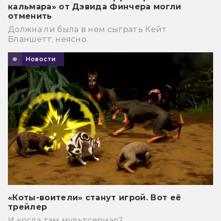
кальмара» от Дэвида Финчера могли
отменить
Должна ли была в нем сыграть Кейт
Бланшетт, неясно.
Новости
«Коты-воители» станут игрой. Вот её
трейлер
И когда там мультсериал?