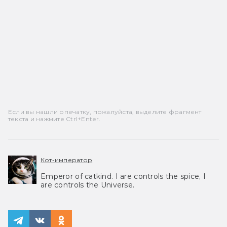
Если вы нашли опечатку, пожалуйста, выделите фрагмент
текста и нажмите Ctrl+Enter.
Кот-император
Emperor of catkind. I are controls the spice, I
are controls the Universe.