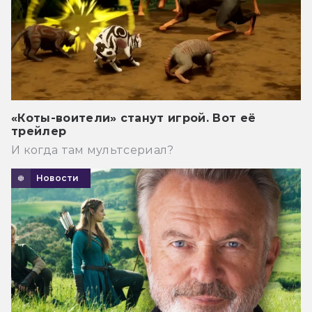
«Коты-воители» станут игрой. Вот её
трейлер
И когда там мультсериал?
Новости