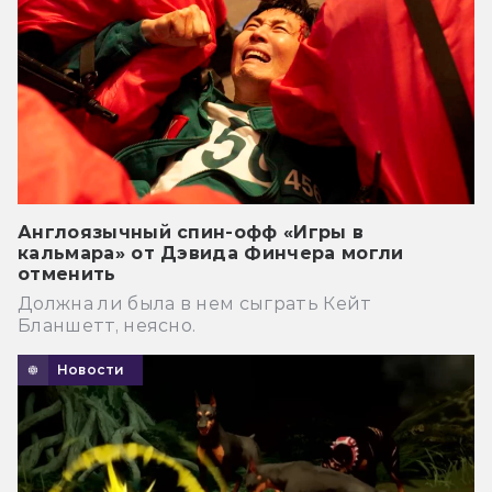
Англоязычный спин-офф «Игры в
кальмара» от Дэвида Финчера могли
отменить
Должна ли была в нем сыграть Кейт
Бланшетт, неясно.
Новости