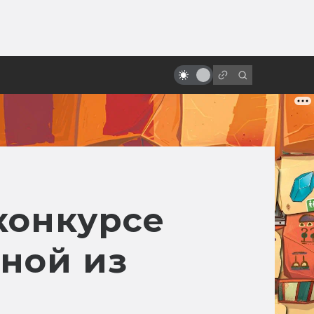
от
Как делают дубляж и
озвучивание фильмов
конкурсе
иной из