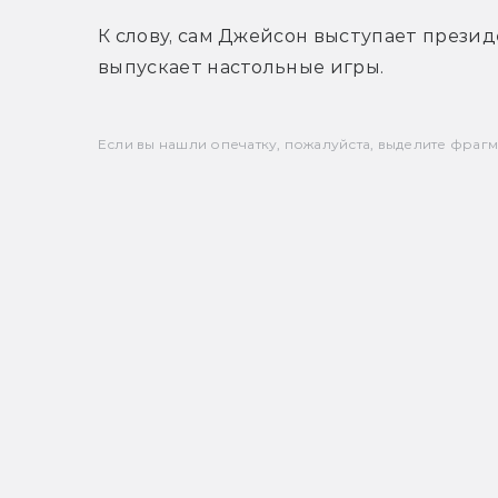
К слову, сам Джейсон выступает презид
выпускает настольные игры.
Если вы нашли опечатку, пожалуйста, выделите фрагмен