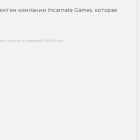
ентом компании Incarnate Games, которая 
т текста и нажмите Ctrl+Enter.