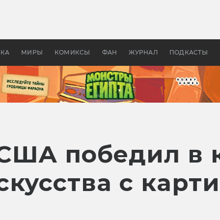
оздавались «Страшилы»:
«Одиссея» Нолана: что эт
, без которого не было
фильм сделал с Гомером и
ластелина колец»
Древней Грецией
УКА
МИРЫ
КОМИКСЫ
ФАН
ЖУРНАЛ
ПОДКАСТЫ
США победил в 
кусства с карт