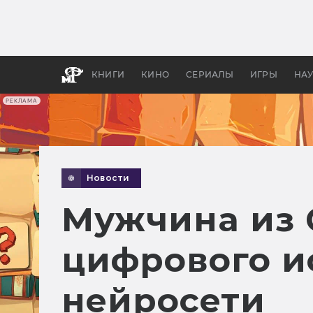
Как с
фильм
бы «В
КНИГИ
КИНО
СЕРИАЛЫ
ИГРЫ
НА
РЕКЛАМА
Новости
Мужчина из 
цифрового ис
нейросети