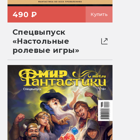
490 ₽
Купить
Спецвыпуск
«Настольные
ролевые игры»