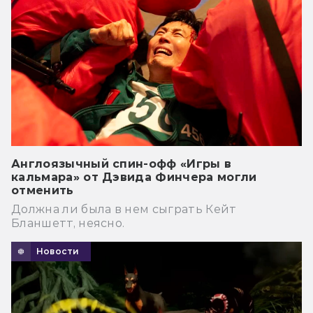
Англоязычный спин-офф «Игры в
кальмара» от Дэвида Финчера могли
отменить
Должна ли была в нем сыграть Кейт
Бланшетт, неясно.
Новости