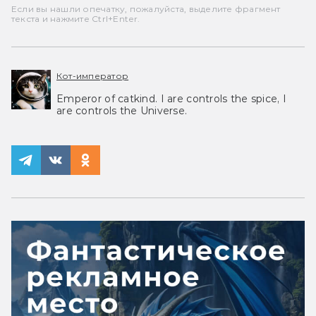
Если вы нашли опечатку, пожалуйста, выделите фрагмент
текста и нажмите Ctrl+Enter.
Кот-император
Emperor of catkind. I are controls the spice, I
are controls the Universe.