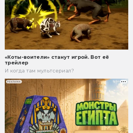
«Коты-воители» станут игрой. Вот её
трейлер
И когда там мультсериал?
РЕКЛАМА