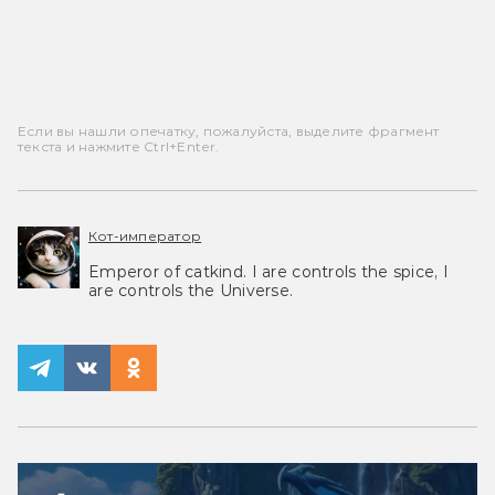
Если вы нашли опечатку, пожалуйста, выделите фрагмент
текста и нажмите Ctrl+Enter.
Кот-император
Emperor of catkind. I are controls the spice, I
are controls the Universe.