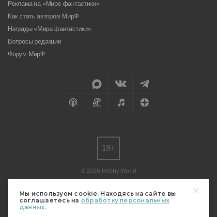
Реклама на «Мире фантастики»
Как стать автором МирФ
Награды «Мира фантастики»
Вопросы редакции
Форум МирФ
18+
© 2026 Hobby World
Любое использование материалов допускается только с согласия
редакции.
Мы используем cookie. Находясь на сайте вы
соглашаетесь на
обработку персональных
Мнение авторов может не совпадать с мнением редакции.
данных.
Свидетельство о регистрации СМИ серия Эл № ФС77-82485