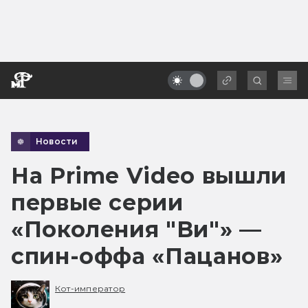
Новости
На Prime Video вышли
первые серии
«Поколения "Ви"» —
спин-оффа «Пацанов»
Кот-император