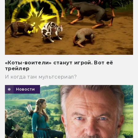
«Коты-воители» станут игрой. Вот её
трейлер
И когда там мультсериал?
Новости