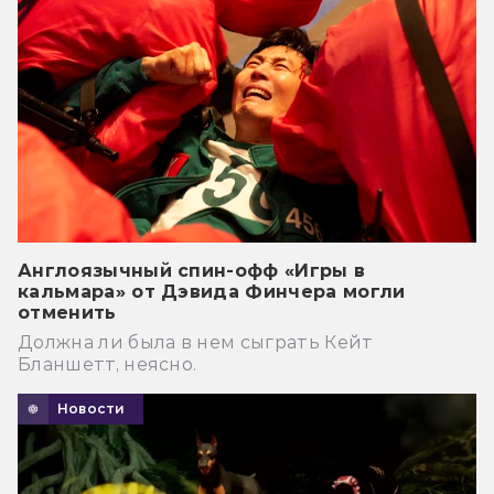
Англоязычный спин-офф «Игры в
кальмара» от Дэвида Финчера могли
отменить
Должна ли была в нем сыграть Кейт
Бланшетт, неясно.
Новости