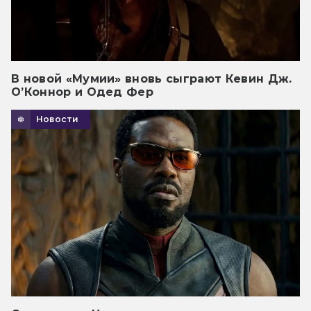
В новой «Мумии» вновь сыграют Кевин Дж.
О’Коннор и Одед Фер
Новости