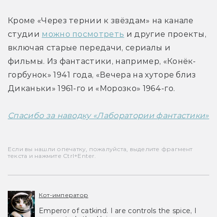
Кроме «Через тернии к звёздам» на канале 
студии 
можно посмотреть
 и другие проекты, 
включая старые передачи, сериалы и 
фильмы. Из фантастики, например, «Конёк-
горбунок» 1941 года, «Вечера на хуторе близ 
Диканьки» 1961-го и «Морозко» 1964-го.
Спасибо за наводку «Лаборатории фантастики»
Если вы нашли опечатку, пожалуйста, выделите фрагмент
текста и нажмите Ctrl+Enter.
Кот-император
Emperor of catkind. I are controls the spice, I