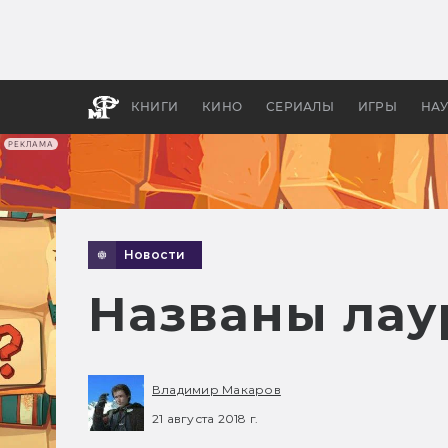
Как с
фильм
бы «В
КНИГИ
КИНО
СЕРИАЛЫ
ИГРЫ
НА
РЕКЛАМА
Новости
Названы лау
Владимир Макаров
21 августа 2018 г.