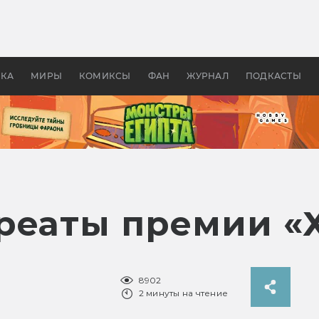
оздавались «Страшилы»:
«Одиссея» Нолана: что эт
, без которого не было
фильм сделал с Гомером и
ластелина колец»
Древней Грецией
УКА
МИРЫ
КОМИКСЫ
ФАН
ЖУРНАЛ
ПОДКАСТЫ
реаты премии «Х
8902
2 минуты на чтение