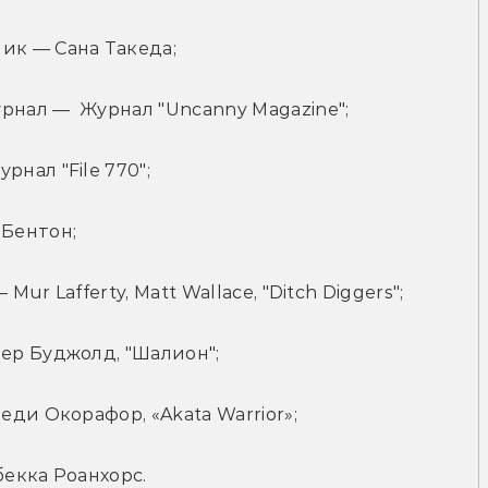
к — Сана Такеда;
нал —  Журнал "Uncanny Magazine";
нал "File 770";
Бентон;
r Lafferty, Matt Wallace, "Ditch Diggers";
ер Буджолд, "Шалион";
ди Окорафор, «Akata Warrior»;
екка Роанхорс.