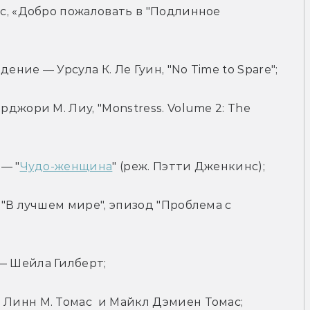
, «Добро пожаловать в "Подлинное 
ие — Урсула К. Ле Гуин, "No Time to Spare";
жори М. Лиу, "Monstress. Volume 2: The 
— "
Чудо-женщина
" (реж. Пэтти Дженкинс);
"В лучшем мире", эпизод "Проблема с 
 Шейла Гилберт;
Линн М. Томас  и Майкл Дэмиен Томас;