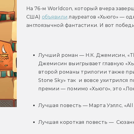
На 76-м Worldcon, который вчера заверш
США) 
объявили
 лауреатов «Хьюго» — од
англоязычной фантастики. И вот побед
Лучший роман — Н.К. Джемисин, «The
Джемисин выигрывает главную «Хью
второй романы трилогии также при
Stone Sky» так  и вовсе ухитрился 
премии — помимо «Хьюго», это «Лок
Лучшая повесть — Марта Уэллс, «All
Лучшая короткая повесть —  Сюзанна 