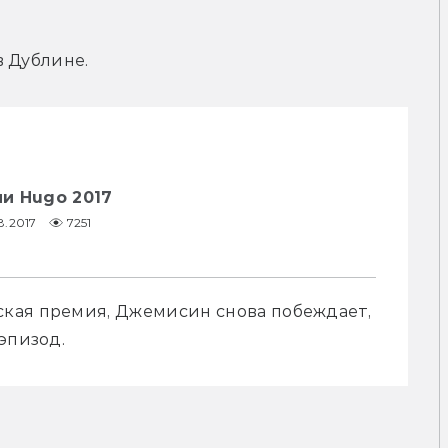
в Дублине.
и Hugo 2017
8.2017
7251
кая премия, Джемисин снова побеждает, 
эпизод.