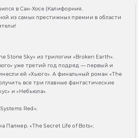
ился в Сан-Хосе (Калифорния, 
ной из самых престижных премии в области 
ители!
 Stone Sky» из трилогии «Broken Earth». 
го» уже третий год подряд — первый и 
несли ей «Хьюго». А финальный роман «The 
получить все три главные фантастические 
ус» и «Небьюла».
 Systems Red»;
Палмер, «The Secret Life of Bots»;