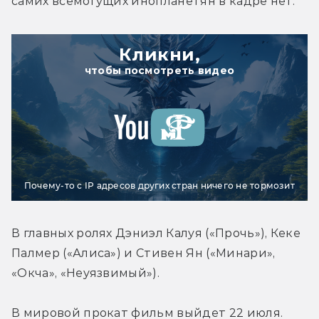
самих всемогущих инопланетян в кадре нет.
Кликни,
чтобы посмотреть видео
Почему-то с IP адресов других стран ничего не тормозит
В главных ролях Дэниэл Калуя («Прочь»), Кеке 
Палмер («Алиса») и Стивен Ян («Минари», 
«Окча», «Неуязвимый»).
В мировой прокат фильм выйдет 22 июля.