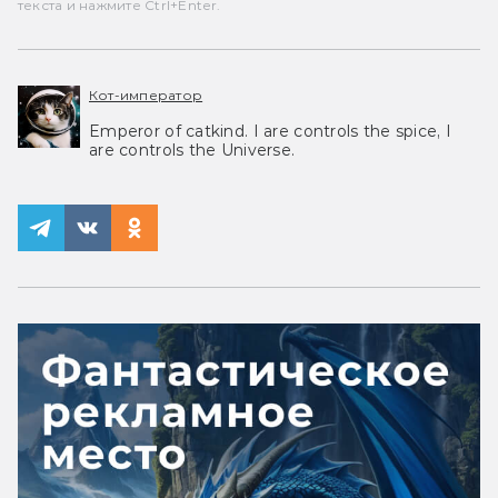
текста и нажмите Ctrl+Enter.
Кот-император
Emperor of catkind. I are controls the spice, I
are controls the Universe.