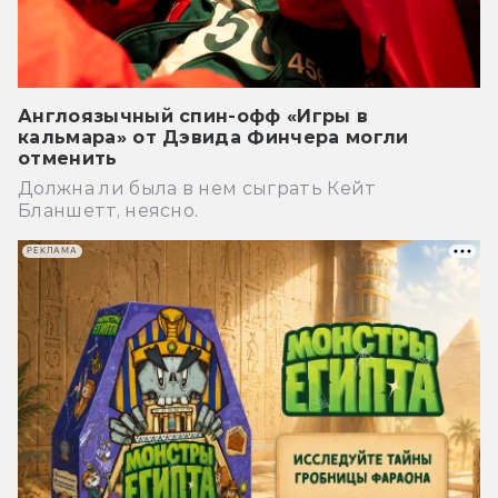
Англоязычный спин-офф «Игры в
кальмара» от Дэвида Финчера могли
отменить
Должна ли была в нем сыграть Кейт
Бланшетт, неясно.
РЕКЛАМА