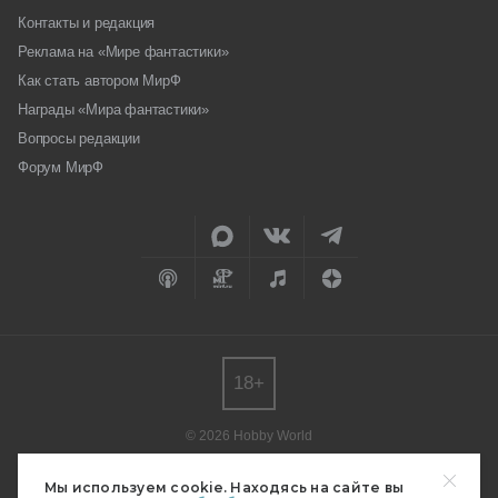
Контакты и редакция
Реклама на «Мире фантастики»
Как стать автором МирФ
Награды «Мира фантастики»
Вопросы редакции
Форум МирФ
18+
© 2026 Hobby World
Любое использование материалов допускается только с согласия
редакции.
Мы используем cookie. Находясь на сайте вы