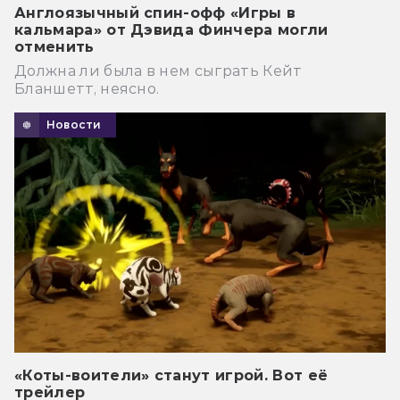
Англоязычный спин-офф «Игры в
кальмара» от Дэвида Финчера могли
отменить
Должна ли была в нем сыграть Кейт
Бланшетт, неясно.
Новости
«Коты-воители» станут игрой. Вот её
трейлер