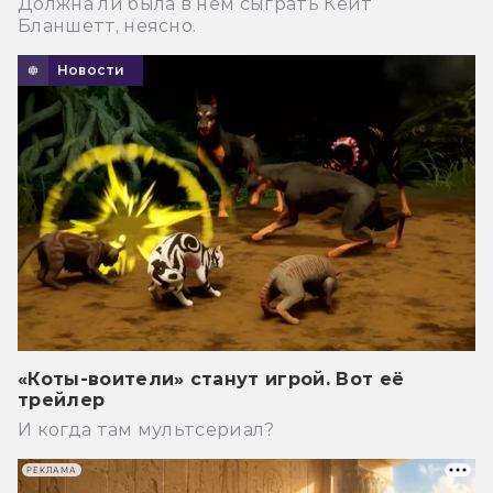
Должна ли была в нем сыграть Кейт
Бланшетт, неясно.
Новости
«Коты-воители» станут игрой. Вот её
трейлер
И когда там мультсериал?
РЕКЛАМА