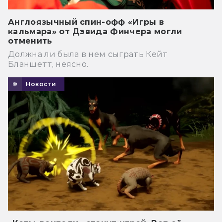
Англоязычный спин-офф «Игры в
кальмара» от Дэвида Финчера могли
отменить
Должна ли была в нем сыграть Кейт
Бланшетт, неясно.
Новости