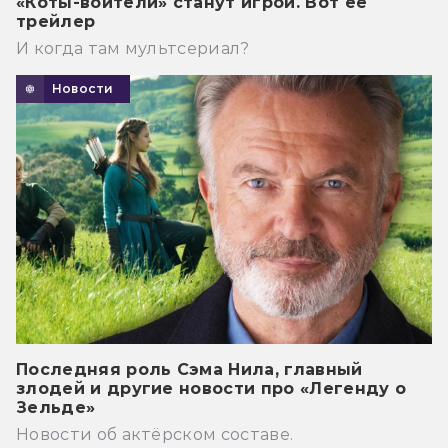
«Коты-воители» станут игрой. Вот её
трейлер
И когда там мультсериал?
Новости
Последняя роль Сэма Нила, главный
злодей и другие новости про «Легенду о
Зельде»
Новости об актёрском составе.