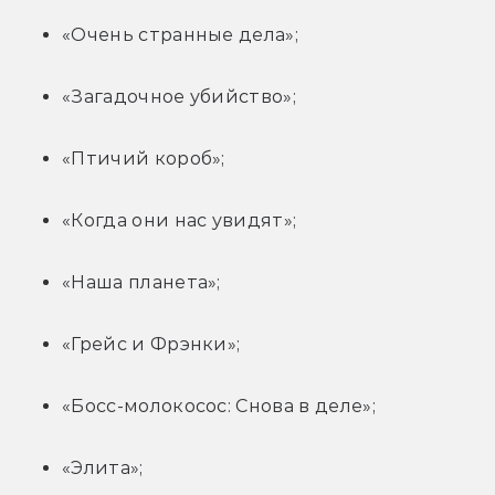
«Очень странные дела»;
«Загадочное убийство»;
«Птичий короб»;
«Когда они нас увидят»;
«Наша планета»;
«Грейс и Фрэнки»;
«Босс-молокосос: Снова в деле»;
«Элита»;