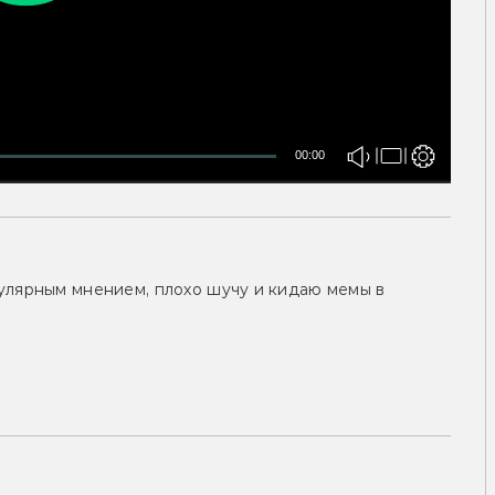
00:00
улярным мнением, плохо шучу и кидаю мемы в