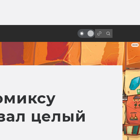
от
Гигер и сотворение «Чужого»
комиксу
зал целый