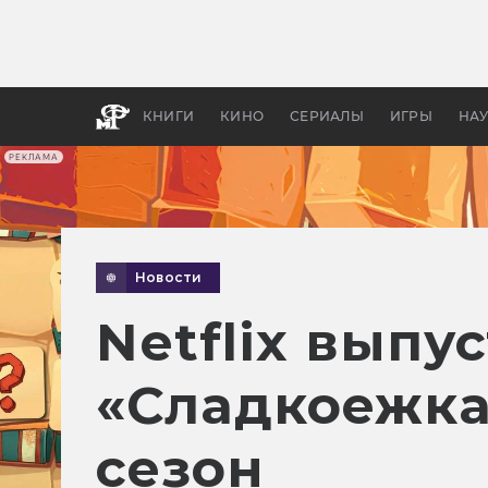
Как с
фильм
бы «В
КНИГИ
КИНО
СЕРИАЛЫ
ИГРЫ
НА
РЕКЛАМА
Новости
Netflix выпу
«Сладкоежка
сезон