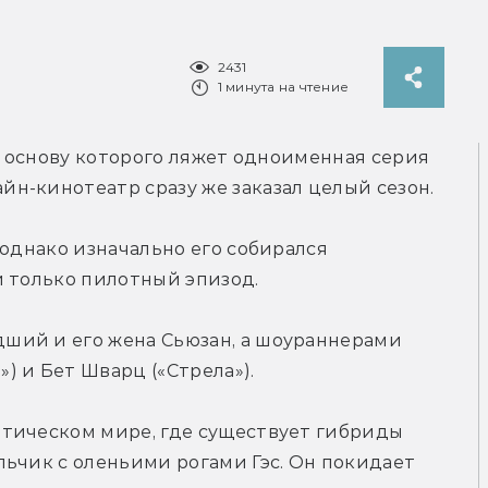
2431
1 минута на чтение
в основу которого ляжет одноименная серия 
н-кинотеатр сразу же заказал целый сезон.
однако изначально его собирался 
й только пилотный эпизод.
ий и его жена Сьюзан, а шоураннерами 
) и Бет Шварц («Стрела»).
тическом мире, где существует гибриды 
ьчик с оленьими рогами Гэс. Он покидает 