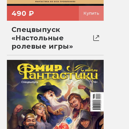
490 ₽
Купить
Спецвыпуск
«Настольные
ролевые игры»