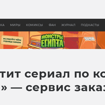
оздавались «Страшилы»:
«Одиссея» Нолана: что эт
, без которого не было
фильм сделал с Гомером и
ластелина колец»
Древней Грецией
УКА
МИРЫ
КОМИКСЫ
ФАН
ЖУРНАЛ
ПОДКАСТЫ
стит сериал по 
» — сервис зака