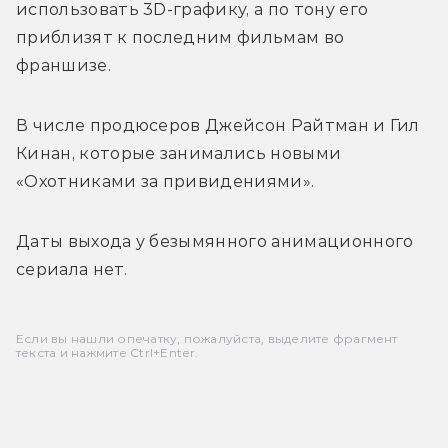
использовать 3D-графику, а по тону его 
приблизят к последним фильмам во 
франшизе.
В числе продюсеров 
Джейсон Райтман и Гил 
Кинан, которые занимались новыми 
«Охотниками за привидениями».
Даты выхода у безымянного анимационного 
сериала нет.
Если вы нашли опечатку, пожалуйста, выделите фрагмент
текста и нажмите Ctrl+Enter.