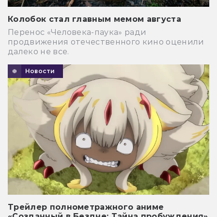
Колобок стал главным мемом августа
Перенос «Человека-паука» ради
продвижения отечественного кино оценили
далеко не все.
Новости
Трейлер полнометражного аниме
«Созданный в Бездне: Тайна пробуждения»