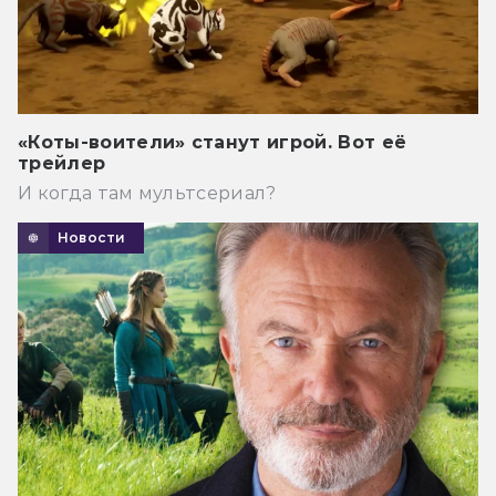
«Коты-воители» станут игрой. Вот её
трейлер
И когда там мультсериал?
Новости