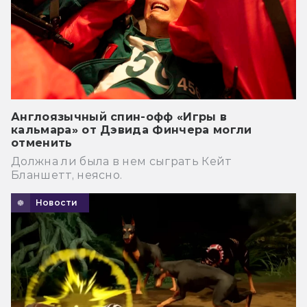
Англоязычный спин-офф «Игры в
кальмара» от Дэвида Финчера могли
отменить
Должна ли была в нем сыграть Кейт
Бланшетт, неясно.
Новости