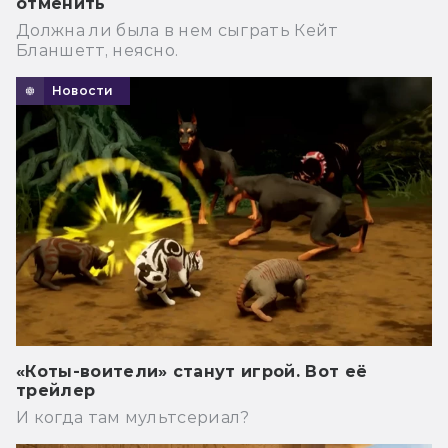
отменить
Должна ли была в нем сыграть Кейт
Бланшетт, неясно.
Новости
«Коты-воители» станут игрой. Вот её
трейлер
И когда там мультсериал?