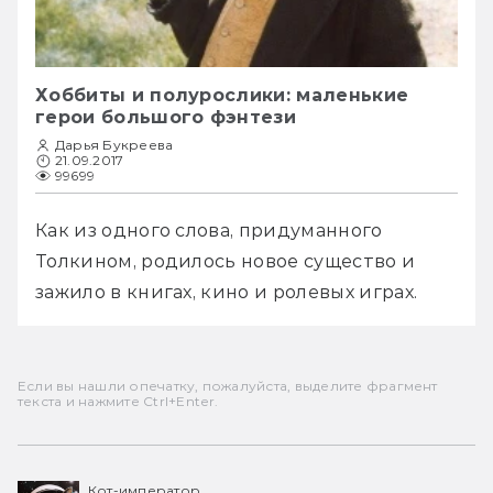
Хоббиты и полурослики: маленькие
герои большого фэнтези
Дарья Букреева
21.09.2017
99699
Как из одного слова, придуманного 
Толкином, родилось новое существо и 
зажило в книгах, кино и ролевых играх.
Если вы нашли опечатку, пожалуйста, выделите фрагмент
текста и нажмите Ctrl+Enter.
Кот-император