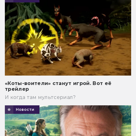
«Коты-воители» станут игрой. Вот её
трейлер
И когда там мультсериал?
Новости