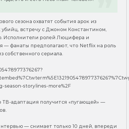
рвого сезона охватят события арок из 
х убийц, встречу с Джоном Константином, 
ю. Исполнители ролей Люцифера и 
— фанаты предполагают, что Netflix на роль 
з собственного сериала.
1905478977376267?
tembed%7Ctwterm%5E1321905478977376267%7Ctwgr
g-season-storylines-more%2F
о ТВ-адаптация получится «пугающей» — 
ов.
нтервью — снимает только 10 дней, впереди 