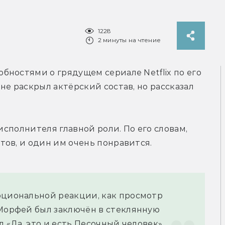
1228
2 минуты на чтение
ностями о грядущем сериале Netflix по его 
е раскрыл актёрский состав, но рассказал 
исполнителя главной роли. По его словам, 
тов, и один им очень понравится.
оциональной реакции, как просмотр 
Морфей был заключён в стеклянную 
л «Да, это и есть Песочный человек».