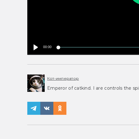
00:00
Кот-император
Emperor of catkind. I are controls the spi