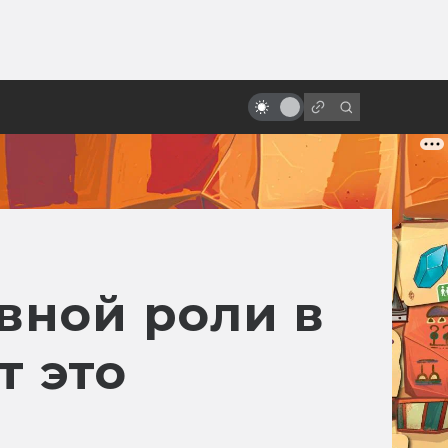
ы»:
ыло
Джосс Уидон, создатель
«Светлячка» и «Мстителей»
авной роли в
т это