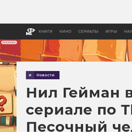
Какие
авгус
апока
детск
КНИГИ
КИНО
СЕРИАЛЫ
ИГРЫ
НА
РЕКЛАМА
Новости
Нил Гейман в
сериале по T
Песочный че