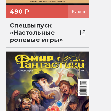
490 ₽
Купить
Спецвыпуск
«Настольные
ролевые игры»