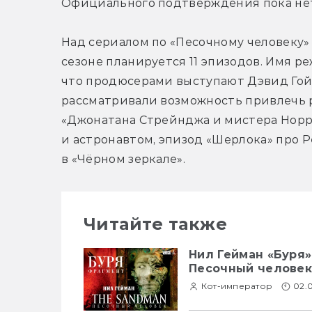
Официального подтверждения пока нет
Над сериалом по «Песочному человеку» р
сезоне планируется 11 эпизодов. Имя ре
что продюсерами выступают Дэвид Гойе
рассматривали возможность привлечь р
«Джонатана Стрейнджа и мистера Норре
и астронавтом, эпизод «Шерлока» про Ре
в «Чёрном зеркале».
Читайте также
Нил Гейман «Буря»
Песочный человек
Кот-император
02.