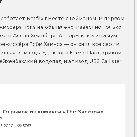
.
аботает Netflix вместе с Гейманом. В первом 
жиссёра пока не объявлено, известно только, 
р и Аллан Хейнберг. Авторы как минимум 
ежиссёра Тоби Хэйнса — он снял все серии 
лла», эпизоды «Доктора Кто» с Пандорикой 
йхенбахский водопад и эпизод USS Callister 
. Отрывок из комикса «The Sandman.
»
05.2020
5767