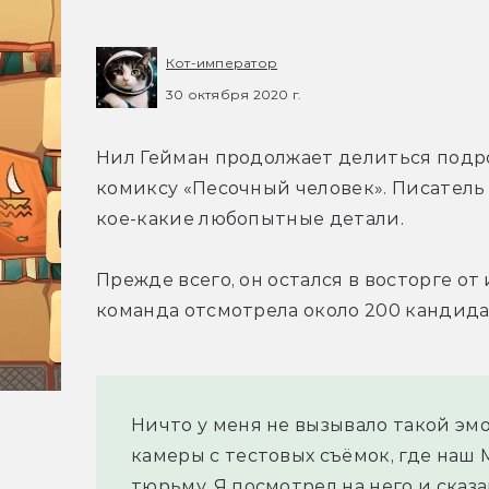
Кот-император
30 октября 2020 г.
Нил Гейман продолжает делиться подроб
комиксу «Песочный человек». Писатель н
кое-какие любопытные детали.
Прежде всего, он остался в восторге от 
команда отсмотрела около 200 кандида
Ничто у меня не вызывало такой эм
камеры с тестовых съёмок, где наш 
тюрьму. Я посмотрел на него и сказа