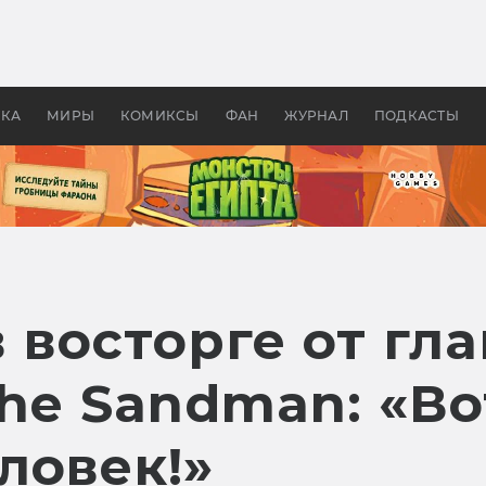
 фильмы смотреть в
Как создавались «Страшил
те 2026? В мире —
фильм, без которого не б
липсис, в России —
бы «Властелина колец»
ие комедии
УКА
МИРЫ
КОМИКСЫ
ФАН
ЖУРНАЛ
ПОДКАСТЫ
 восторге от гл
he Sandman: «Во
ловек!»