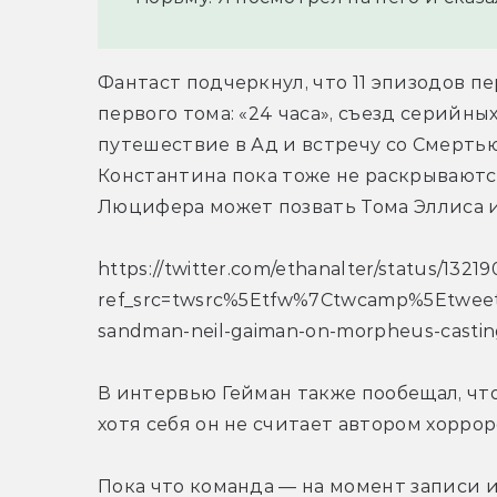
Фантаст подчеркнул, что 11 эпизодов пе
первого тома: «24 часа», съезд серийны
путешествие в Ад и встречу со Смерть
Константина пока тоже не раскрываются 
Люцифера может позвать Тома Эллиса и
https://twitter.com/ethanalter/status/132
ref_src=twsrc%5Etfw%7Ctwcamp%5Etwee
sandman-neil-gaiman-on-morpheus-castin
В интервью Гейман также пообещал, чт
хотя себя он не считает автором хоррор
Пока что команда — на момент записи и