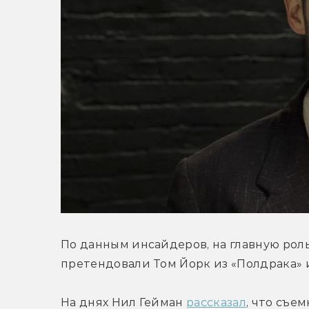
По данным инсайдеров, на главную рол
претендовали Том Йорк из «Полдрака» 
На днях Нил Гейман 
рассказал
, что съе