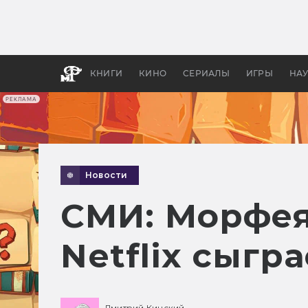
Как с
фильм
бы «В
КНИГИ
КИНО
СЕРИАЛЫ
ИГРЫ
НА
РЕКЛАМА
Новости
СМИ: Морфея
Netflix сыгр
Дмитрий Кинский