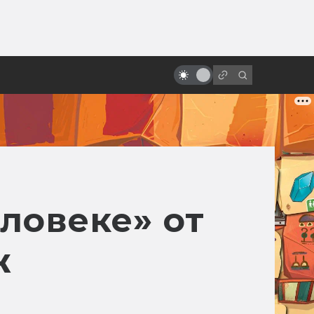
от
«Мумия» от Наполеона до Тома
Круза. Путеводитель по фильмам
про Имхотепа и компанию
ловеке» от
ж