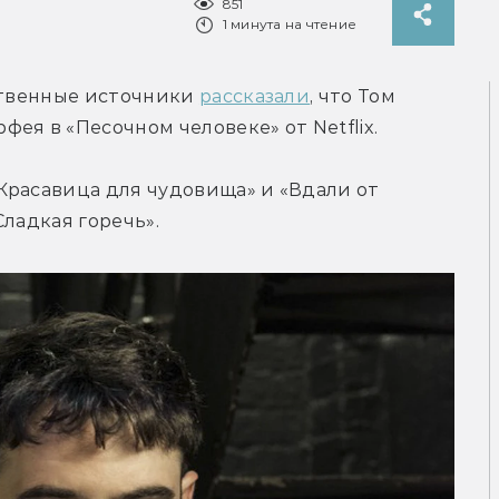
851
1 минута на чтение
ственные источники 
рассказали
, что Том 
ея в «Песочном человеке» от Netflix.
Красавица для чудовища» и «Вдали от 
Сладкая горечь».