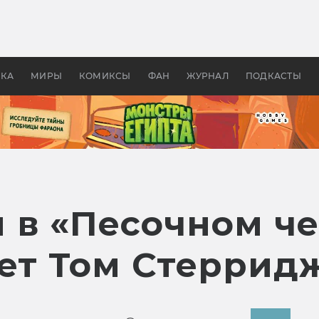
оздавались «Страшилы»:
«Одиссея» Нолана: что эт
, без которого не было
фильм сделал с Гомером и
ластелина колец»
Древней Грецией
УКА
МИРЫ
КОМИКСЫ
ФАН
ЖУРНАЛ
ПОДКАСТЫ
 в «Песочном че
ает Том Стеррид