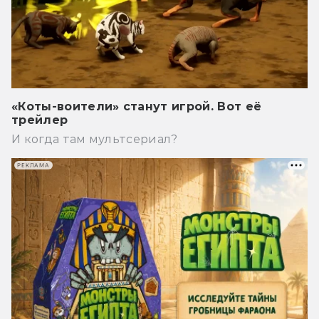
«Коты-воители» станут игрой. Вот её
трейлер
И когда там мультсериал?
РЕКЛАМА