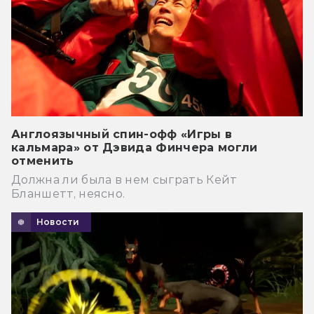
Англоязычный спин-офф «Игры в
кальмара» от Дэвида Финчера могли
отменить
Должна ли была в нем сыграть Кейт
Бланшетт, неясно.
Новости