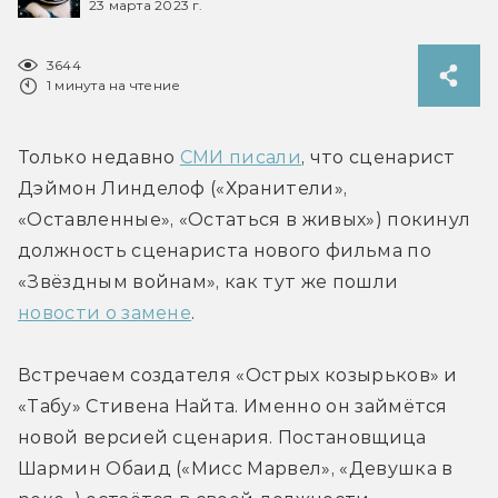
23 марта 2023 г.
3644
1 минута на чтение
Только недавно 
СМИ писали
, что сценарист 
Дэймон Линделоф («Хранители», 
«Оставленные», «Остаться в живых») покинул 
должность сценариста нового фильма по 
«Звёздным войнам», как тут же пошли 
новости о замене
.
Встречаем создателя «Острых козырьков» и 
«Табу» Стивена Найта. Именно он займётся 
новой версией сценария. Постановщица 
Шармин Обаид («Мисс Марвел», «Девушка в 