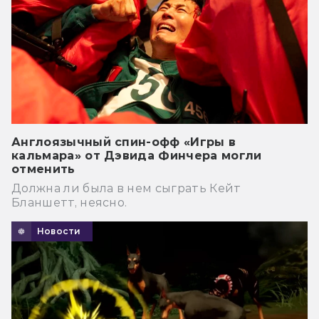
Англоязычный спин-офф «Игры в
кальмара» от Дэвида Финчера могли
отменить
Должна ли была в нем сыграть Кейт
Бланшетт, неясно.
Новости