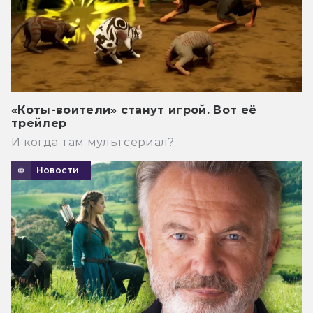
«Коты-воители» станут игрой. Вот её
трейлер
И когда там мультсериал?
Новости