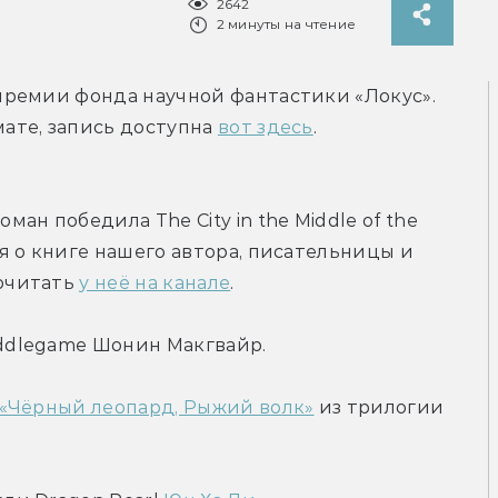
2642
2 минуты на чтение
ремии фонда научной фантастики «Локус». 
те, запись доступна 
вот здесь
. 
н победила The City in the Middle of the 
 о книге нашего автора, писательницы и 
читать 
у неё на канале
.
ddlegame Шонин Макгвайр.
 «Чёрный леопард, Рыжий волк»
 из трилогии 