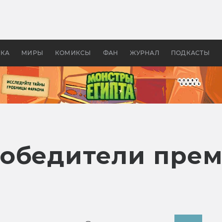
 фильмы смотреть в
Как создавались «Страшил
те 2026? В мире —
фильм, без которого не б
липсис, в России —
бы «Властелина колец»
ие комедии
УКА
МИРЫ
КОМИКСЫ
ФАН
ЖУРНАЛ
ПОДКАСТЫ
обедители прем