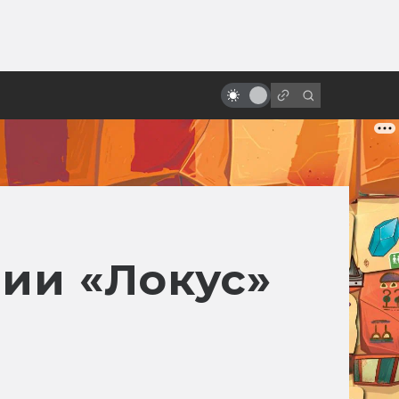
ы»:
ыло
Как смотрится «Месть ситхов»
спустя двадцать лет?
ии «Локус»