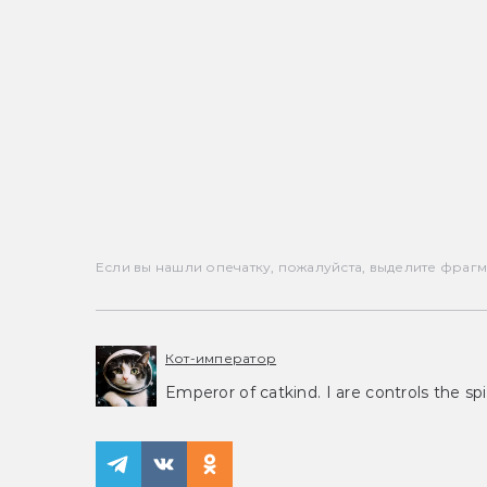
Если вы нашли опечатку, пожалуйста, выделите фрагмен
Кот-император
Emperor of catkind. I are controls the spi