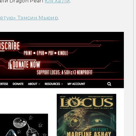
и Dragon Pearl 
Юн Ха Ли
.
вятую» Тэмсин Мьюир
.