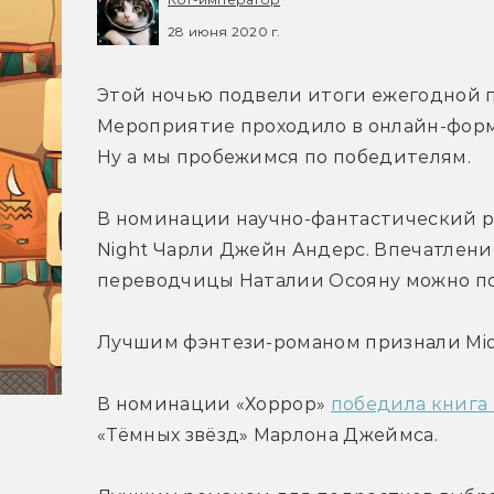
28 июня 2020 г.
Этой ночью подвели итоги ежегодной п
Мероприятие проходило в онлайн-форма
Ну а мы пробежимся по победителям.
В номинации научно-фантастический рома
Night Чарли Джейн Андерс. Впечатления
переводчицы Наталии Осояну можно по
Лучшим фэнтези-романом признали Mi
В номинации «Хоррор» 
победила книга
«Тёмных звёзд» Марлона Джеймса.