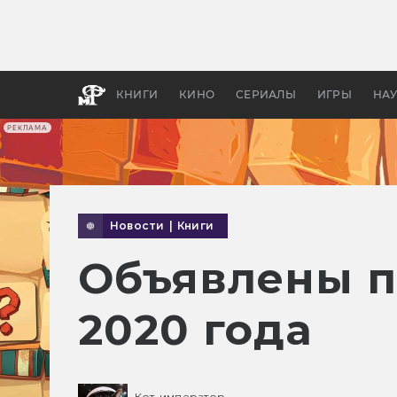
Какие
авгус
апока
детск
КНИГИ
КИНО
СЕРИАЛЫ
ИГРЫ
НА
РЕКЛАМА
Новости
|
Книги
Объявлены п
2020 года
Кот-император