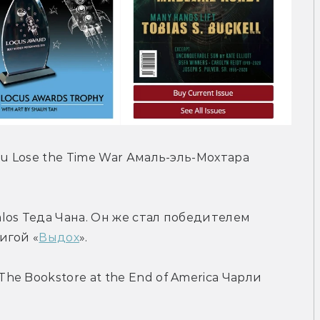
u Lose the Time War Амаль-эль-Мохтара 
os Теда Чана. Он же стал победителем 
игой «
Выдох
».
 Bookstore at the End of America Чарли 