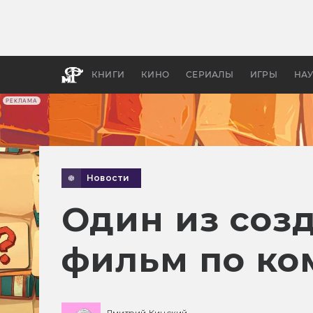
Как с
фильм
бы «В
КНИГИ
КИНО
СЕРИАЛЫ
ИГРЫ
НА
РЕКЛАМА
Новости
Один из соз
фильм по ко
Дмитрий Кинский