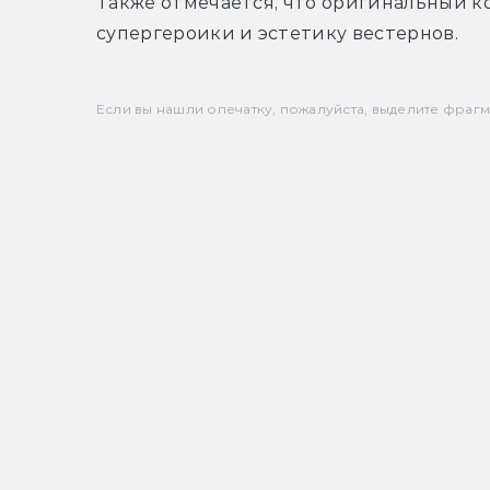
Также отмечается, что оригинальный ко
супергероики и эстетику вестернов.
Если вы нашли опечатку, пожалуйста, выделите фрагмен