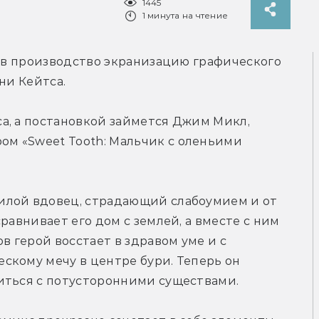
1445
1 минута на чтение
и в производство экранизацию графического 
ни Кейтса.
а, а постановкой займется Джим Микл, 
м «Sweet Tooth: Мальчик с оленьими 
лой вдовец, страдающий слабоумием и от 
равнивает его дом с землей, а вместе с ним 
в герой восстает в здравом уме и с 
кому мечу в центре бури. Теперь он 
иться с потусторонними существами.