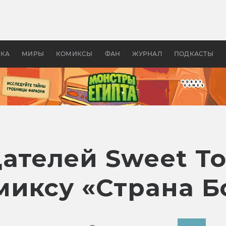
оздавались «Страшилы»:
«Одиссея» Нолана: что эт
, без которого не было
фильм сделал с Гомером и
ластелина колец»
Древней Грецией
УКА
МИРЫ
КОМИКСЫ
ФАН
ЖУРНАЛ
ПОДКАСТЫ
дателей Sweet T
миксу «Страна Б