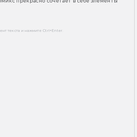
микс прекрасно сочетает в себе элементы 
т текста и нажмите Ctrl+Enter.