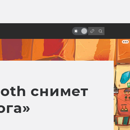
от
За что мы любим Роберта Дауни-
младшего
ooth снимет
ога»