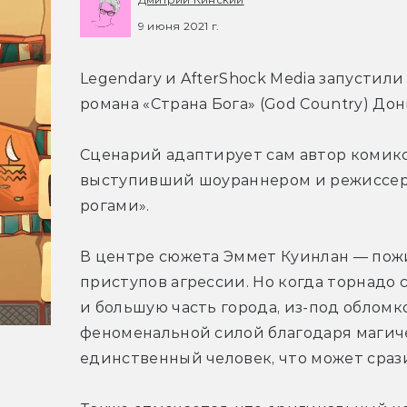
9 июня 2021 г.
Legendary и AfterShock Media запустил
романа «Страна Бога» (God Country) Дон
Сценарий адаптирует сам автор комикс
выступивший шоураннером и режиссеро
рогами».
В центре сюжета Эммет Куинлан — пожи
приступов агрессии. Но когда торнадо с
и большую часть города, из-под обломко
феноменальной силой благодаря магичес
единственный человек, что может сраз