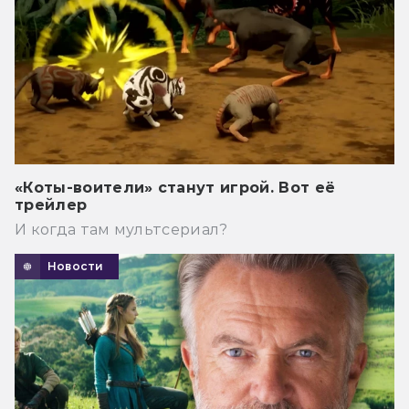
«Коты-воители» станут игрой. Вот её
трейлер
И когда там мультсериал?
Новости