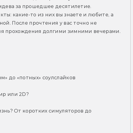
мдева за прошедшее десятилетие. 
ы: какие-то из них вы знаете и любите, а 
ой. После прочтения у вас точно не 
ля прохождения долгими зимними вечерами.
рм» до «потных» соулслайков
ир или 2D?
знь? От коротких симуляторов до 