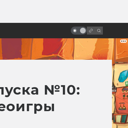
ы»:
ыло
«Сталкер» Тарковского: князь
Мышкин в Зоне Посещения
пуска №10:
еоигры