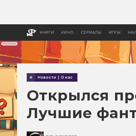
Какие
авгус
апока
детск
КНИГИ
КИНО
СЕРИАЛЫ
ИГРЫ
НА
РЕКЛАМА
Новости
|
О нас
Открылся пр
Лучшие фант
Кот-император