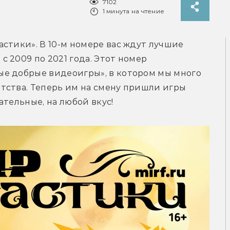
7102
1 минута на чтение
стики». В 10-м номере вас ждут лучшие 
 2009 по 2021 года. Этот номер 
е добрые видеоигры», в котором мы много 
тства. Теперь им на смену пришли игры 
ательные, на любой вкус!