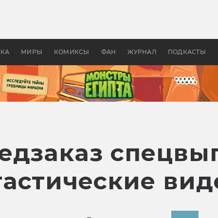
 фильмы смотреть в
Как создавались «Страшил
те 2026? В мире —
фильм, без которого не б
липсис, в России —
бы «Властелина колец»
ие комедии
УКА
МИРЫ
КОМИКСЫ
ФАН
ЖУРНАЛ
ПОДКАСТЫ
едзаказ спецвы
астические вид