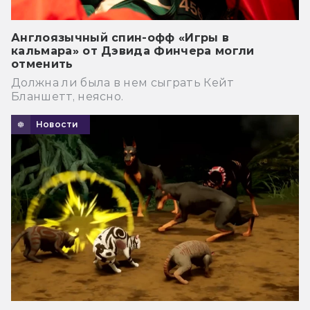
Англоязычный спин-офф «Игры в
кальмара» от Дэвида Финчера могли
отменить
Должна ли была в нем сыграть Кейт
Бланшетт, неясно.
Новости