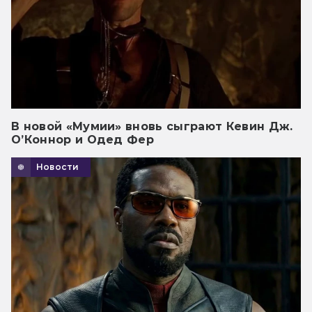
В новой «Мумии» вновь сыграют Кевин Дж.
О’Коннор и Одед Фер
Новости