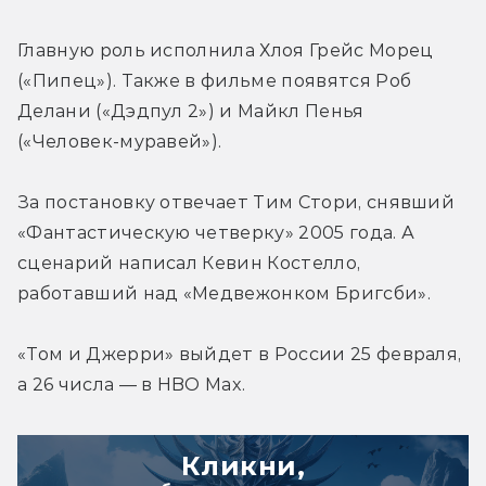
Главную роль исполнила Хлоя Грейс Морец 
(«Пипец»). Также в фильме появятся Роб 
Делани («Дэдпул 2») и Майкл Пенья 
(«Человек-муравей»).
За постановку отвечает Тим Стори, снявший 
«Фантастическую четверку» 2005 года. А 
сценарий написал Кевин Костелло, 
работавший над «Медвежонком Бригсби».
«Том и Джерри» выйдет в России 25 февраля, 
а 26 числа — в HBO Max.
Кликни,