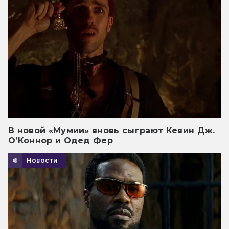
В новой «Мумии» вновь сыграют Кевин Дж.
О’Коннор и Одед Фер
Новости