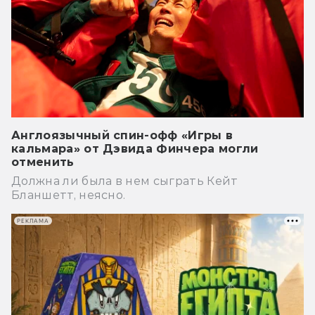
Англоязычный спин-офф «Игры в
кальмара» от Дэвида Финчера могли
отменить
Должна ли была в нем сыграть Кейт
Бланшетт, неясно.
РЕКЛАМА