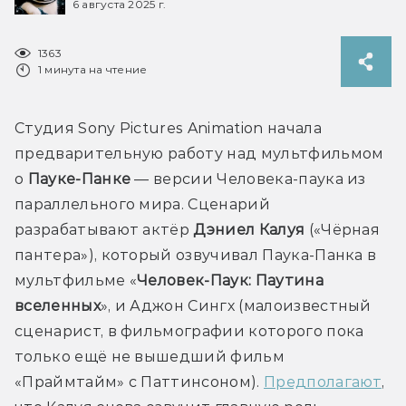
6 августа 2025 г.
1363
1 минута на чтение
Студия Sony Pictures Animation начала 
предварительную работу над мультфильмом 
о 
Пауке-Панке
 — версии Человека-паука из 
параллельного мира. Сценарий 
разрабатывают актёр 
Дэниел Калуя
 («Чёрная 
пантера»), который озвучивал Паука-Панка в 
мультфильме «
Человек-Паук: Паутина 
вселенных
», и Аджон Сингх (малоизвестный 
сценарист, в фильмографии которого пока 
только ещё не вышедший фильм 
«Праймтайм» с Паттинсоном). 
Предполагают
, 