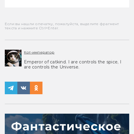
Если вы нашли опечатку, пожалуйста, выделите фрагмент
текста и нажмите Ctrl+Enter.
Кот-император
Emperor of catkind. I are controls the spice, I
are controls the Universe.