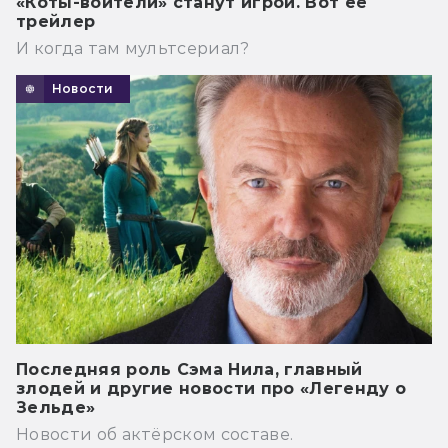
«Коты-воители» станут игрой. Вот её
трейлер
И когда там мультсериал?
Новости
Последняя роль Сэма Нила, главный
злодей и другие новости про «Легенду о
Зельде»
Новости об актёрском составе.