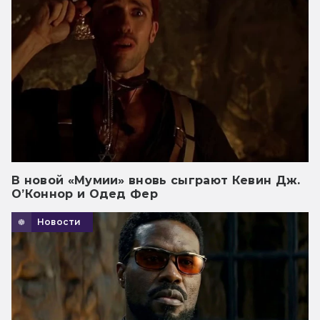
В новой «Мумии» вновь сыграют Кевин Дж.
О’Коннор и Одед Фер
Новости