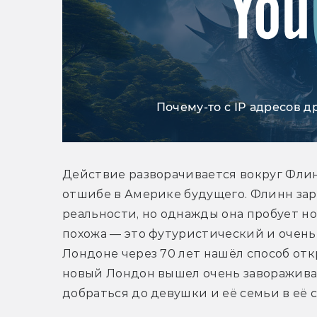
Почему-то с IP адресов д
Действие разворачивается вокруг Флинн
отшибе в Америке будущего. Флинн зар
реальности, но однажды она пробует но
похожа — это футуристический и очень 
Лондоне через 70 лет нашёл способ отк
новый Лондон вышел очень завораживаю
добраться до девушки и её семьи в её 