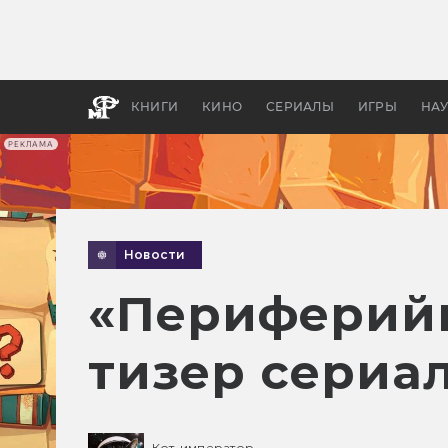
Какие
авгус
апока
детск
КНИГИ
КИНО
СЕРИАЛЫ
ИГРЫ
НА
РЕКЛАМА
Новости
«Периферийн
тизер сериа
Кот-император