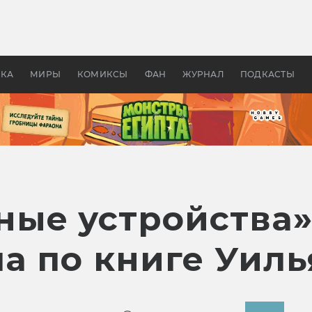
 фильмы смотреть в
Как создавались «Страшил
те 2026? В мире —
фильм, без которого не б
липсис, в России —
бы «Властелина колец»
ие комедии
УКА
МИРЫ
КОМИКСЫ
ФАН
ЖУРНАЛ
ПОДКАСТЫ
ые устройства»
ла по книге Уил