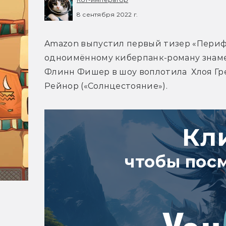
8 сентября 2022 г.
Amazon выпустил первый тизер «Периф
одноимённому киберпанк-роману знамен
Флинн Фишер в шоу воплотила  Хлоя Гре
Рейнор («Солнцестояние»).
Кл
чтобы пос