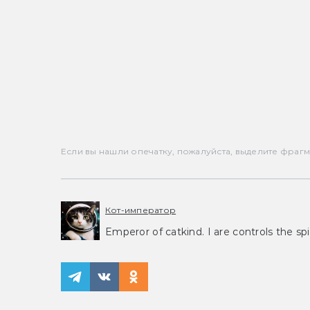
Если вы нашли опечатку, пожалуйста, выделите фрагмен
Кот-император
Emperor of catkind. I are controls the spi