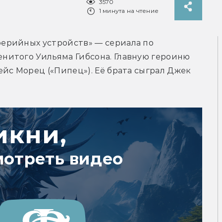
3570
1 минута на чтение
ерийных устройств» — сериала по 
итого Уильяма Гибсона. Главную героиню 
йс Морец («Пипец»). Её брата сыграл Джек 
икни,
мотреть видео