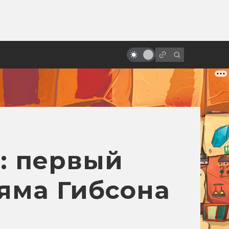
ы»:
Motion capture как искусство.
ыло
История и печаль «цифрового
актёрства»
: первый
ьяма Гибсона