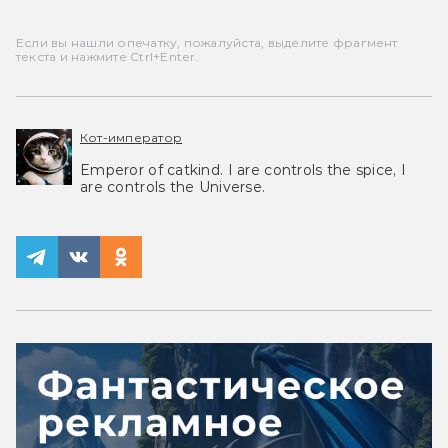
Если вы нашли опечатку, пожалуйста, выделите фрагмент
текста и нажмите Ctrl+Enter.
Кот-император
Emperor of catkind. I are controls the spice, I
are controls the Universe.