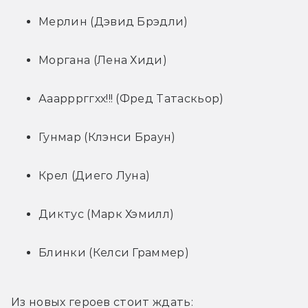
Мерлин (Дэвид Брэдли)
Моргана (Лена Хиди)
Ааарррггхх!!! (Фред Татаскьор)
Гунмар (Клэнси Браун)
Крел (Диего Луна)
Диктус (Марк Хэмилл)
Блинки (Келси Граммер)
Из новых героев стоит ждать: