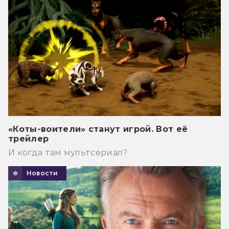
«Коты-воители» станут игрой. Вот её
трейлер
И когда там мультсериал?
Новости