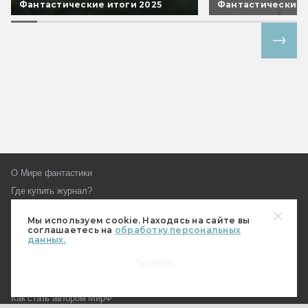
Фантастические итоги 2025
Фантастические 
Все спецпроекты
О Мире фантастики
Где купить журнал?
Подписка
Мы используем cookie. Находясь на сайте вы
Наш магазин
соглашаетесь на
обработку персональных
данных.
Пользовательское соглашение
Контакты и редакция
Принять
Реклама на «Мире фантастики»
Как стать автором МирФ