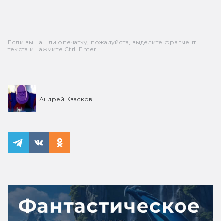
Если вы нашли опечатку, пожалуйста, выделите фрагмент
текста и нажмите Ctrl+Enter.
Андрей Квасков