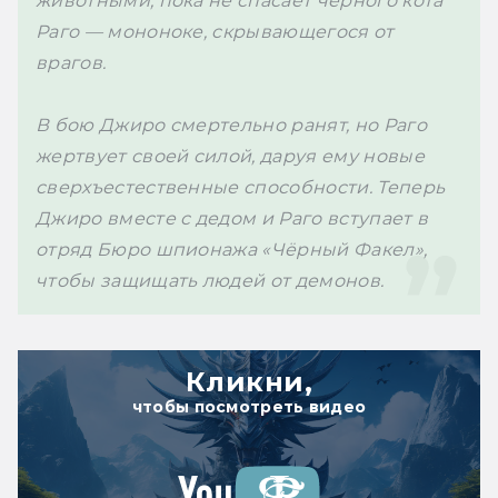
животными, пока не спасает чёрного кота 
Раго — мононоке, скрывающегося от 
врагов. 

В бою Джиро смертельно ранят, но Раго 
жертвует своей силой, даруя ему новые 
сверхъестественные способности. Теперь 
Джиро вместе с дедом и Раго вступает в 
отряд Бюро шпионажа «Чёрный Факел», 
чтобы защищать людей от демонов.
Кликни,
чтобы посмотреть видео