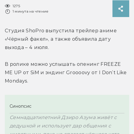
1275
1 минута на чтение
Студия ShoPro выпустила трейлер аниме 
«Чёрный факел», а также объявила дату 
выхода – 4 июля.
В ролике можно услышать опенинг FREEZE 
ME UP от SiM и эндинг Groooovy от I Don’t Like 
Mondays.
Синопсис
Семнадцатилетний Дзиро Азума живёт с 
дедушкой и использует дар общения с 